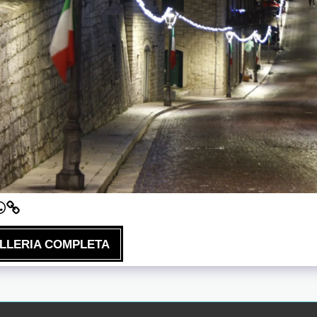
ALLERIA COMPLETA