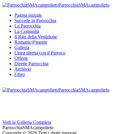
ParrocchiaSMAcampolieto
Pagina iniziale
Succede in Parrocchia
La Parrocchia
La Comunità
Il Rito della Vestizione
Romanic@mente
Galleria
Linea diretta con il Parroco
Offerte
Dirette Parrocchia
Archivio
Libro
ParrocchiaSMAcampolieto
Vedi la Galleria Completa
ParrocchiaSMAcampolieto
Copyright © 2026 Tutti i diritti riservati